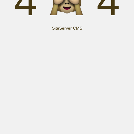
4
4
SiteServer CMS