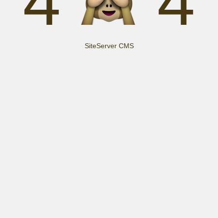
4
4
SiteServer CMS