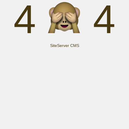
4
4
SiteServer CMS