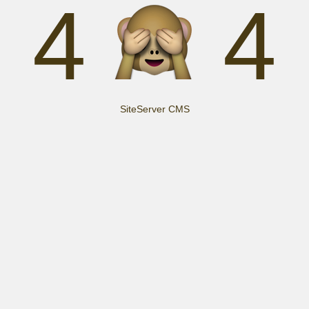
4
4
SiteServer CMS