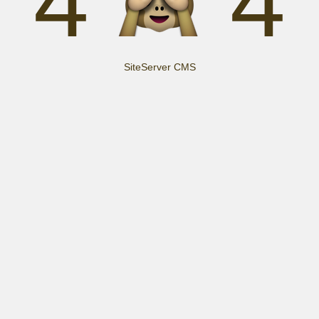
4
4
SiteServer CMS