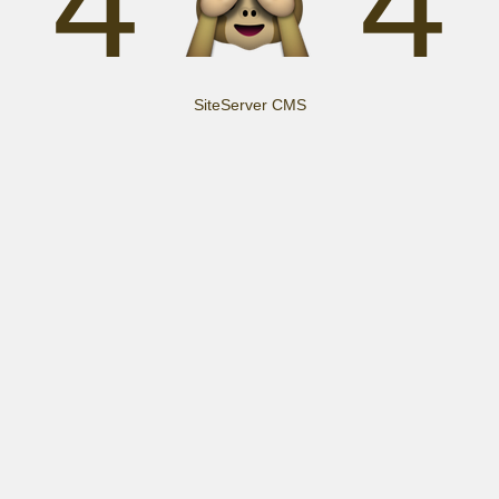
4
4
SiteServer CMS